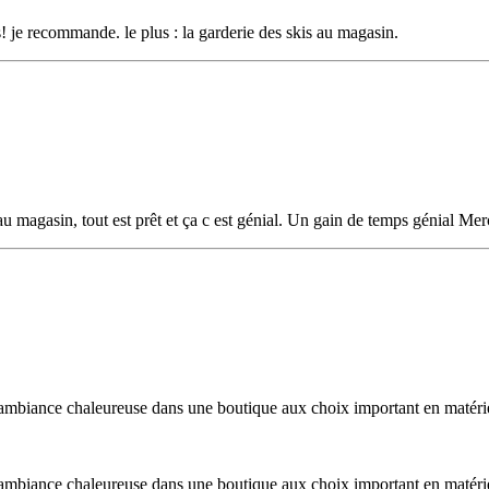
us! je recommande. le plus : la garderie des skis au magasin.
au magasin, tout est prêt et ça c est génial. Un gain de temps génial Merc
, ambiance chaleureuse dans une boutique aux choix important en matériel 
, ambiance chaleureuse dans une boutique aux choix important en matériel 