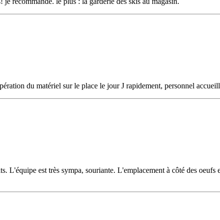
us! je recommande. le plus : la garderie des skis au magasin.
cupération du matériel sur le place le jour J rapidement, personnel accue
. L'équipe est très sympa, souriante. L'emplacement à côté des oeufs et 